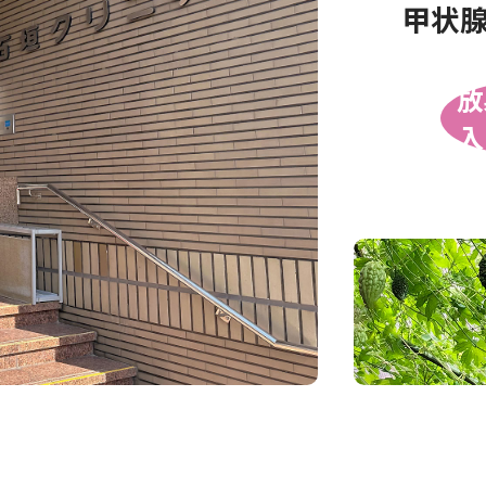
甲状
放
入