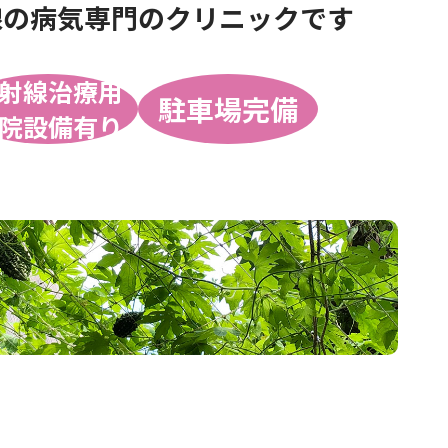
腺の病気専門の
クリニックです
射線治療用
駐車場完備
院設備有り