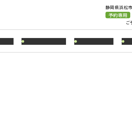
静岡県浜松市
予約専用
ご
る方へ
診療時間のご案内
地図・アクセス
甲